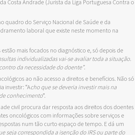
 da Costa Andrade (Jurista da Liga Portuguesa Contra o
s no quadro do Serviço Nacional de Saúde e da
nquadramento laboral que existe neste momento na
s estão mais focados no diagnóstico e, só depois de
sultas individualizadas vai-se avaliar toda a situação.
encontro da necessidade do doente”
.
ológicos ao não acesso a direitos e benefícios. Não só
investir: “A
cho que se deveria investir mais na
a de conhecimento
”.
ade civil procura dar resposta aos direitos dos doentes
ntes oncológicos com informações sobre serviços e
r respostas num tão curto espaço de tempo. E dá um
que seja correspondida a isenção do IRS ou parte do