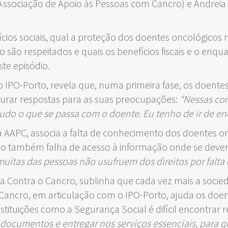
 Associação de Apoio às Pessoas com Cancro) e Andreia
fícios sociais, qual a proteção dos doentes oncológico
ão são respeitados e quais os benefícios fiscais e o e
te episódio.
do IPO-Porto, revela que, numa primeira fase, os doente
urar respostas para as suas preocupações:
“Nessas con
r tudo o que se passa com o doente. Eu tenho de ir de 
 AAPC, associa a falta de conhecimento dos doentes onc
 também falha de acesso à informação onde se deveria 
muitas das pessoas não usufruem dos direitos por falt
a Contra o Cancro, sublinha que cada vez mais a socied
 Cancro, em articulação com o IPO-Porto, ajuda os doe
nstituições como a Segurança Social é difícil encontra
s documentos e entregar nos serviços essenciais, para 