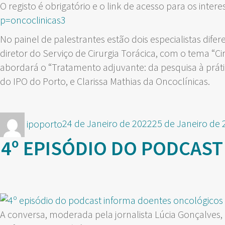
O registo é obrigatório e o link de acesso para os inter
p=oncoclinicas3
No painel de palestrantes estão dois especialistas di
diretor do Serviço de Cirurgia Torácica, com o tema “Ci
abordará o “Tratamento adjuvante: da pesquisa à prátic
do IPO do Porto, e Clarissa Mathias da Oncoclínicas.
Autor
Publicado
ipoporto
24 de Janeiro de 2022
25 de Janeiro de 
em
4º EPISÓDIO DO PODCAS
A conversa, moderada pela jornalista Lúcia Gonçalves, 