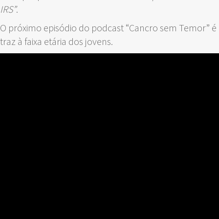
IRS”
.
O próximo episódio do podcast “Cancro sem Temor” é 
traz à faixa etária dos jovens.