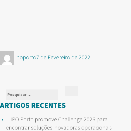
Autor
Publicado
ipoporto
7 de Fevereiro de 2022
em
Pesquisar
Pesquisar
por:
ARTIGOS RECENTES
IPO Porto promove Challenge 2026 para
encontrar soluções inovadoras operacionais