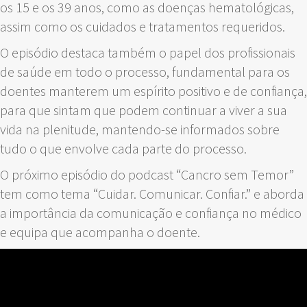
os 15 e os 39 anos, como as doenças hematológicas,
assim como os cuidados e tratamentos requeridos.
O episódio destaca também o papel dos profissionais
de saúde em todo o processo, fundamental para os
doentes manterem um espírito positivo e de confiança,
para que sintam que podem continuar a viver a sua
vida na plenitude, mantendo-se informados sobre
tudo o que envolve cada parte do processo.
O próximo episódio do podcast “Cancro sem Temor”
tem como tema “Cuidar. Comunicar. Confiar.” e aborda
a importância da comunicação e confiança no médico
e equipa que acompanha o doente.