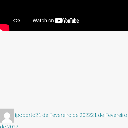
Autor
Publicado
ipoporto
21 de Fevereiro de 2022
21 de Fevereiro
em
de 2022