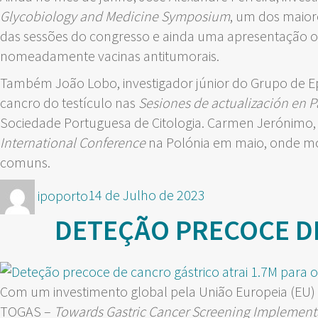
Glycobiology and Medicine Symposium
, um dos maior
das sessões do congresso e ainda uma apresentação or
nomeadamente vacinas antitumorais.
Também João Lobo, investigador júnior do Grupo de Ep
cancro do testículo nas
Sesiones de actualización en P
Sociedade Portuguesa de Citologia. Carmen Jerónimo,
International Conference
na Polónia em maio, onde mo
comuns.
Autor
Publicado
ipoporto
14 de Julho de 2023
em
DETEÇÃO PRECOCE DE
Com um investimento global pela União Europeia (EU) 
TOGAS –
Towards Gastric Cancer Screening Implement