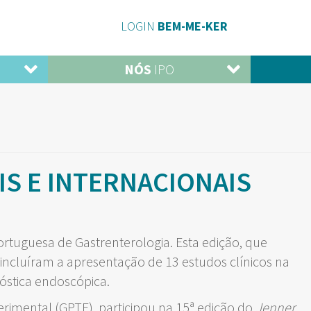
LOGIN
BEM-ME-KER
NÓS
IPO
S E INTERNACIONAIS
rtuguesa de Gastrenterologia. Esta edição, que
ncluíram a apresentação de 13 estudos clínicos na
nóstica endoscópica.
erimental (GPTE), participou na 15ª edição do
Jenner