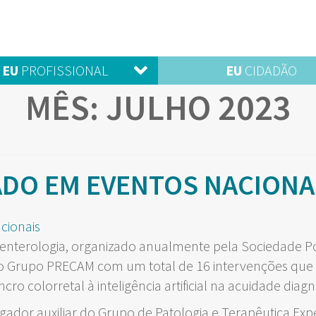
EU
PROFISSIONAL
EU
CIDADÃO
MÊS:
JULHO 2023
ADO EM EVENTOS NACIONAI
renterologia, organizado anualmente pela Sociedade Po
o Grupo PRECAM com um total de 16 intervenções que i
ro colorretal à inteligência artificial na acuidade diag
igador auxiliar do Grupo de Patologia e Terapêutica Exp