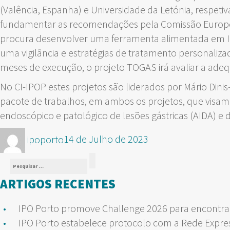
(Valência, Espanha) e Universidade da Letónia, respe
fundamentar as recomendações pela Comissão Europeia
procura desenvolver uma ferramenta alimentada em Inte
uma vigilância e estratégias de tratamento personali
meses de execução, o projeto TOGAS irá avaliar a adeq
No CI-IPOP estes projetos são liderados por Mário Din
pacote de trabalhos, em ambos os projetos, que visam
endoscópico e patológico de lesões gástricas (AIDA) e 
Autor
Publicado
ipoporto
14 de Julho de 2023
em
Pesquisar
Pesquisar
por:
ARTIGOS RECENTES
IPO Porto promove Challenge 2026 para encontrar
IPO Porto estabelece protocolo com a Rede Expre