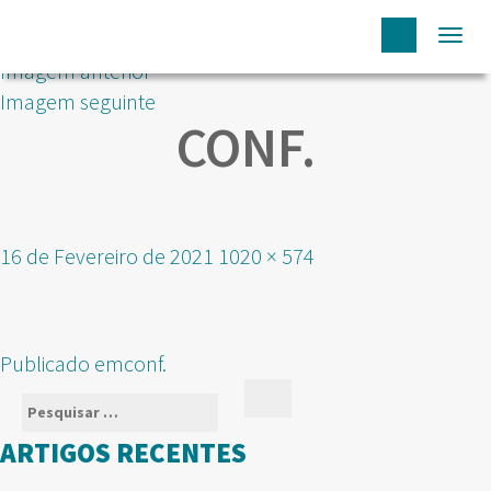
Togg
Imagem anterior
navi
Imagem seguinte
CONF.
Publicado
Tamanho
16 de Fevereiro de 2021
1020 × 574
em
real
NAVEGAÇÃO
Publicado em
conf.
DE
Pesquisar
Pesquisar
ARTIGOS
por:
ARTIGOS RECENTES