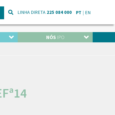
LINHA DIRETA
225 084 000
PT
EN
NÓS
IPO
EFª14