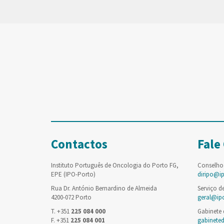
Contactos
Fale
Instituto Português de Oncologia do Porto FG,
Conselho
EPE (IPO-Porto)
diripo@i
Rua Dr. António Bernardino de Almeida
Serviço d
4200-072 Porto
geral@ip
T. +351
225 084 000
Gabinete
F. +351
225 084 001
gabinete