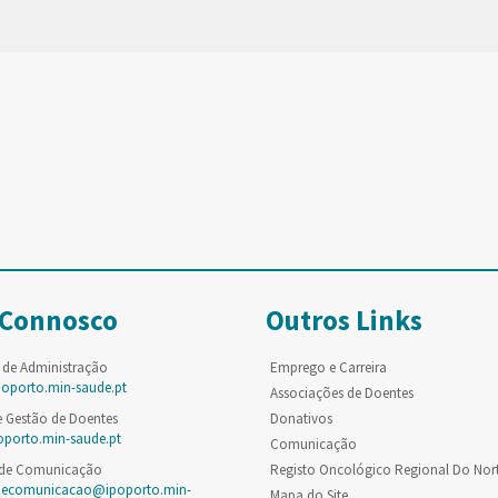
 Connosco
Outros Links
 de Administração
Emprego e Carreira
poporto.min-saude.pt
Associações de Doentes
e Gestão de Doentes
Donativos
oporto.min-saude.pt
Comunicação
 de Comunicação
Registo Oncológico Regional Do Nor
decomunicacao@ipoporto.min-
Mapa do Site