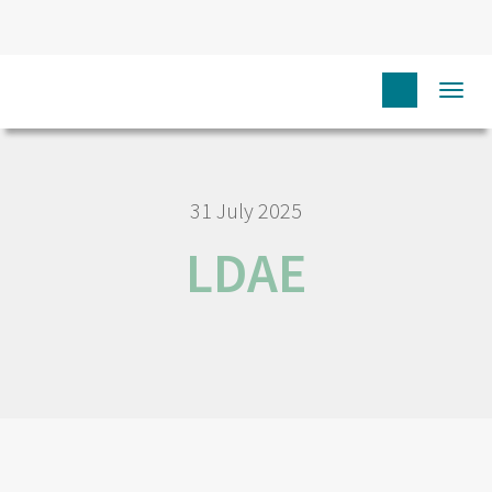
HOME
LDAE
Togg
navi
31 July 2025
LDAE