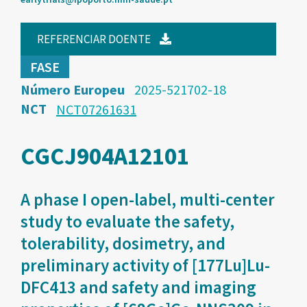
REFERENCIAR DOENTE
FASE
Número Europeu
2025-521702-18
NCT
NCT07261631
CGCJ904A12101
A phase I open-label, multi-center
study to evaluate the safety,
tolerability, dosimetry, and
preliminary activity of [177Lu]Lu-
DFC413 and safety and imaging