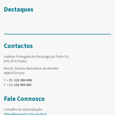
Destaques
Contactos
Instituto Português de Oncologia do Porto FG,
EPE (IPO-Porto)
Rua Dr. António Bernardino de Almeida
4200-072 Porto
T. +351
225 084 000
F. +351
225 084 001
Fale Connosco
Conselho de Administração
diripo@ipoporto.min-saude.pt