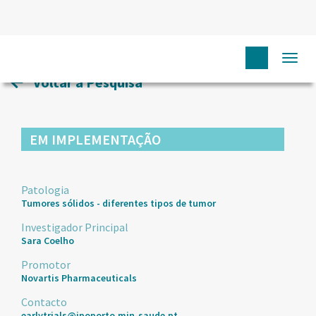
HOME
ENSAIOS CLÍNICOS
10
Togg
navi
Voltar à Pesquisa
EM IMPLEMENTAÇÃO
Patologia
Tumores sólidos - diferentes tipos de tumor
Investigador Principal
Sara Coelho
Promotor
Novartis Pharmaceuticals
Contacto
earlytrials@ipoporto.min-saude.pt