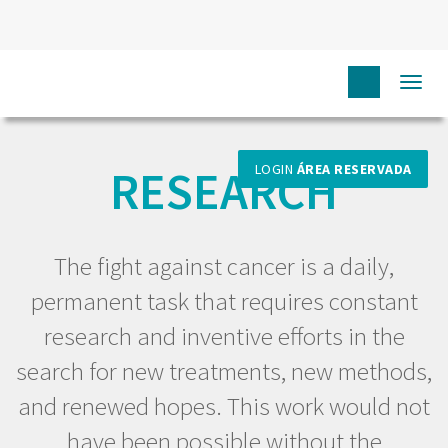
Togg
HOME
EU PROFISSIONAL
RESEARCH
navi
RESEARCH
LOGIN
ÁREA RESERVADA
The fight against cancer is a daily,
permanent task that requires constant
research and inventive efforts in the
search for new treatments, new methods,
and renewed hopes. This work would not
have been possible without the