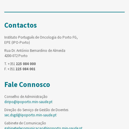
Contactos
Instituto Português de Oncologia do Porto FG,
EPE (IPO-Porto)
Rua Dr. António Bernardino de Almeida
4200-072 Porto
T. +351
225 084 000
F. +351
225 084 001
Fale Connosco
Conselho de Administração
diripo@ipoporto.min-saude.pt
Direção do Serviço de Gestão de Doentes
sec.dsgd@ipoporto.min-saude.pt
Gabinete de Comunicação
gabinetedecomunicacao@ipoporto.min-saude.pt