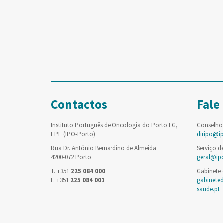
Contactos
Fale
Instituto Português de Oncologia do Porto FG,
Conselho
EPE (IPO-Porto)
diripo@i
Rua Dr. António Bernardino de Almeida
Serviço d
4200-072 Porto
geral@ip
T. +351
225 084 000
Gabinete
F. +351
225 084 001
gabinete
saude.pt