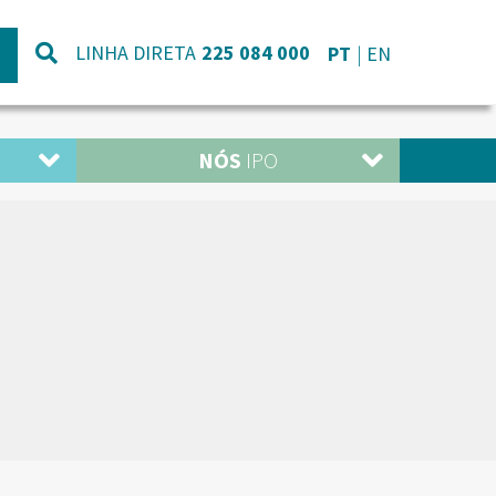
LINHA DIRETA
225 084 000
PT
EN
NÓS
IPO