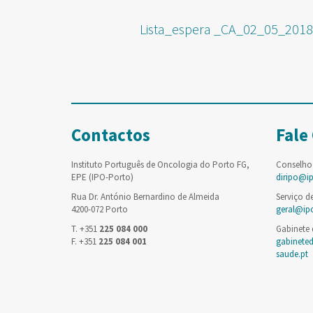
Lista_espera _CA_02_05_2018
Contactos
Fale
Instituto Português de Oncologia do Porto FG,
Conselho
EPE (IPO-Porto)
diripo@i
Rua Dr. António Bernardino de Almeida
Serviço d
4200-072 Porto
geral@ip
T. +351
225 084 000
Gabinete
F. +351
225 084 001
gabinete
saude.pt