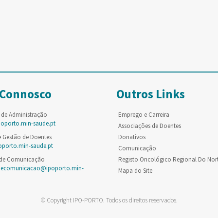
 Connosco
Outros Links
 de Administração
Emprego e Carreira
poporto.min-saude.pt
Associações de Doentes
e Gestão de Doentes
Donativos
oporto.min-saude.pt
Comunicação
 de Comunicação
Registo Oncológico Regional Do Nor
decomunicacao@ipoporto.min-
Mapa do Site
© Copyright IPO-PORTO. Todos os direitos reservados.