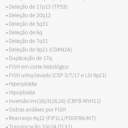
Deleção de 17p13 (TP53)
Deleção de 20q12
Deleção de 5q31
Deleção de 6q
Deleção de 7q31
Deleção de 9p21 (CDKN2A)
Duplicação de 17q
FISH em corte histológico
FISH urina/lavado (CEP 3/7/17 e LSI 9p21)
Hiperploidia
Hipoploidia
Inversão inv(16)/t(16;16) (CBFB-MYH11)
Outras análises por FISH
Rearranjo 4q12 (FIP1L1/PDGFRA/KIT)
Translocação 10q24 (TLX1)