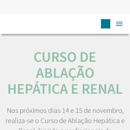
HOME
NÓS IPO
COMUNICAÇÃO
EVENTOS
Togg
CURSO DE ABLAÇÃO HEPÁTICA E RENAL
navi
CURSO DE
ABLAÇÃO
HEPÁTICA E RENAL
Nos próximos dias 14 e 15 de novembro,
realiza-se o Curso de Ablação Hepática e