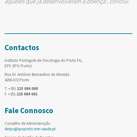
aqueles que já desenvolveram a doença”, conclui.
Contactos
Instituto Português de Oncologia do Porto FG,
EPE (IPO-Porto)
Rua Dr. António Bernardino de Almeida
4200-072 Porto
T. +351
225 084 000
F. +351
225 084 001
Fale Connosco
Conselho de Administração
diripo@ipoporto.min-saude.pt