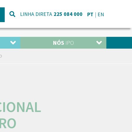
LINHA DIRETA
225 084 000
PT
EN
NÓS
IPO
IO
CIONAL
CRO