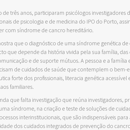
 de três anos, participaram psicólogos investigadores 
sionais de psicologia e de medicina do IPO do Porto, a
ver com síndrome de cancro hereditário.
mostra que o diagnóstico de uma síndrome genética d
to que depende da história vivida pela sua família, da
comunicação e de suporte mútuos. A pessoa e a família
cisam de cuidados de saúde que contemplem o bem-est
ica forte dos profissionais, literacia genética acessíve
 aos familiares.
nda que falta investigação que reúna investigadores, pr
ma síndrome, na criação e teste de soluções de cuidad
cessos interinstitucionais, que são indispensáveis para 
idade dos cuidados integrados de prevenção do cancro