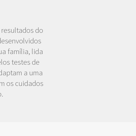
 resultados do
desenvolvidos
 família, lida
los testes de
 adaptam a uma
em os cuidados
o.