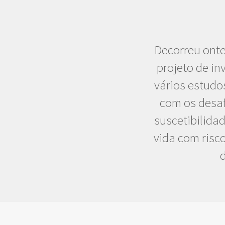
Decorreu onte
projeto de i
vários estudo
com os desaf
suscetibilida
vida com risc
d