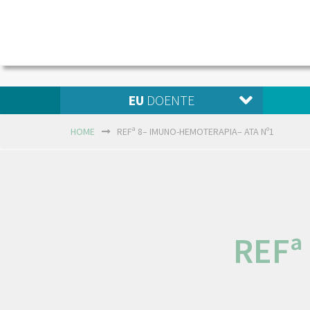
EU
DOENTE
HOME
REFª 8– IMUNO-HEMOTERAPIA– ATA Nº1
REFª