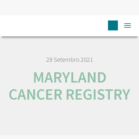
HOME
RORENO LINKS
MARYLAND CANCER REGISTRY
Togg
navi
28 Setembro 2021
MARYLAND
CANCER REGISTRY