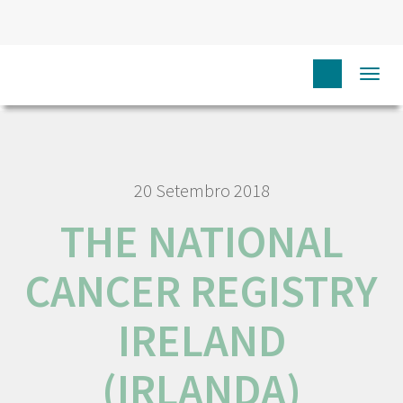
HOME
RORENO LINKS
THE NATIONAL CANCER REGISTRY
Togg
IRELAND (IRLANDA)
navi
20 Setembro 2018
THE NATIONAL
CANCER REGISTRY
IRELAND
(IRLANDA)