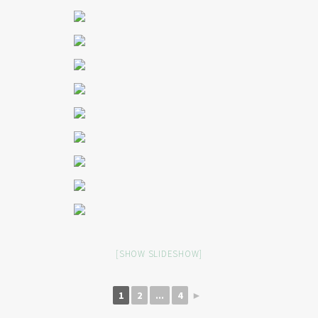
[SHOW SLIDESHOW]
1
2
...
4
►