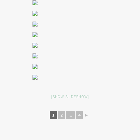
[SHOW SLIDESHOW]
1
2
...
4
►