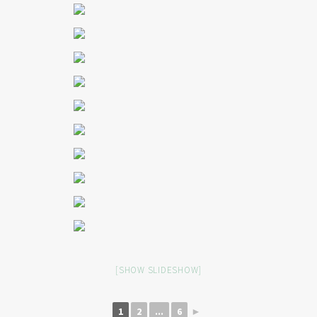
[SHOW SLIDESHOW]
1
2
...
6
►