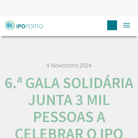
HOME
NÓS IPO
COMUNICAÇÃO
NOTÍCIAS
6.ª
Togg
GALA SOLIDÁRIA JUNTA 3 MIL PESSOAS A CELEBRAR O IPO PORTO
4 Novembro 2024
6.ª GALA SOLIDÁRIA
JUNTA 3 MIL
PESSOAS A
CELEBRAR O IPO