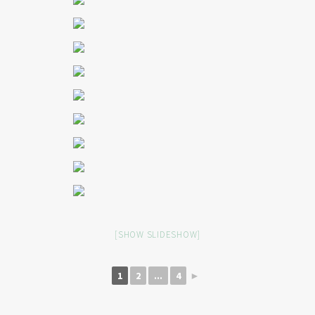
[SHOW SLIDESHOW]
1
2
...
4
►