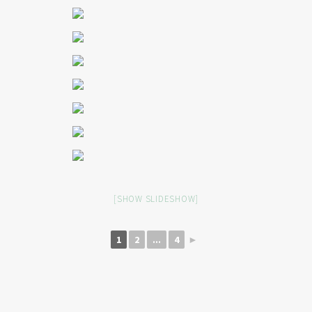
[SHOW SLIDESHOW]
1
2
...
4
►