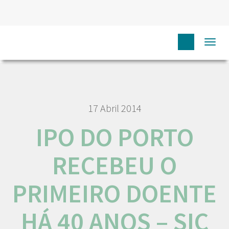
HOME
NÓS IPO
COMUNICAÇÃO
MEDIA
IPO DO
Togg
PORTO RECEBEU O PRIMEIRO DOENTE HÁ 40 ANOS – SIC
navi
17 Abril 2014
IPO DO PORTO
RECEBEU O
PRIMEIRO DOENTE
HÁ 40 ANOS – SIC