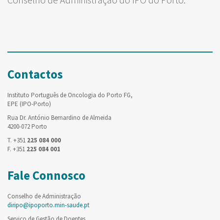
Contactos
Instituto Português de Oncologia do Porto FG,
EPE (IPO-Porto)
Rua Dr. António Bernardino de Almeida
4200-072 Porto
T. +351
225 084 000
F. +351
225 084 001
Fale Connosco
Conselho de Administração
diripo@ipoporto.min-saude.pt
Serviço de Gestão de Doentes