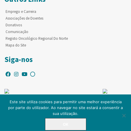
Emprego e Carreira
Associações de Doentes
Donativos
Comunicação
Registo Oncológico Regional Do Norte
Mapa do Site
Siga-nos
Este site utiliza cookies para permitir uma melhor experiência
por parte do utilizador. Ao navegar no site estará a consentir a
© Copyright IPO-PORTO. Todos os direitos reservados.
sua utilização.
OK
LINHA DIRETA
225 084 000