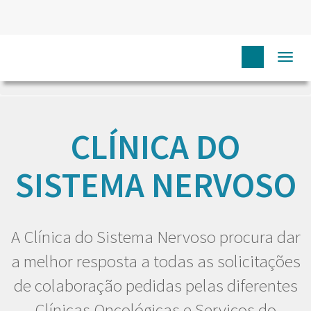
Togg
HOME
EU DOENTE
CLÍNICAS
CLÍNICA DO SISTEMA
NERVOSO
navi
CLÍNICA DO
SISTEMA NERVOSO
A Clínica do Sistema Nervoso procura dar
a melhor resposta a todas as solicitações
de colaboração pedidas pelas diferentes
Clínicas Oncológicas e Serviços do