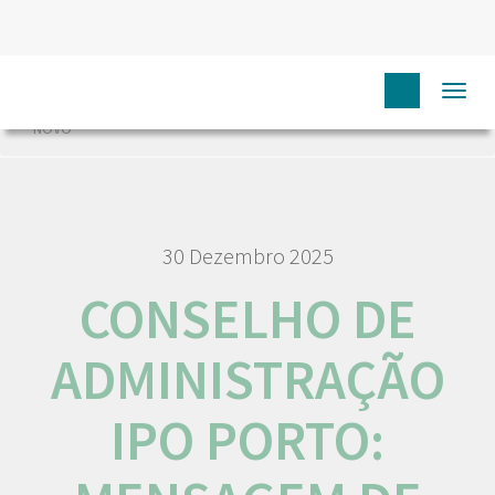
HOME
NÓS IPO
COMUNICAÇÃO
NOTÍCIAS
Togg
CONSELHO DE ADMINISTRAÇÃO IPO PORTO: MENSAGEM DE ANO
navi
NOVO
30 Dezembro 2025
CONSELHO DE
ADMINISTRAÇÃO
IPO PORTO: