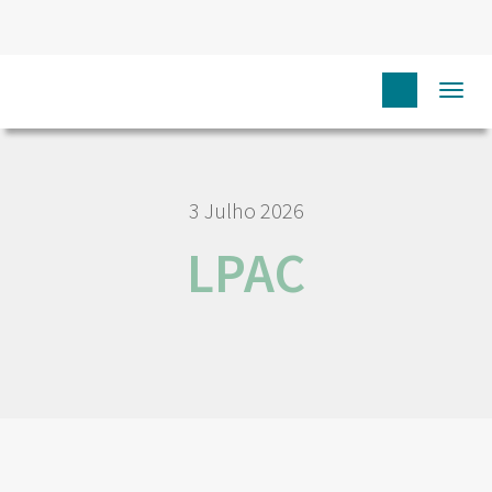
HOME
NÓS IPO
EMPREGO E CARREIRA
LPAC
Togg
navi
3 Julho 2026
LPAC