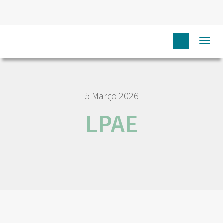
HOME
NÓS IPO
EMPREGO E CARREIRA
LPAE
Togg
navi
5 Março 2026
LPAE