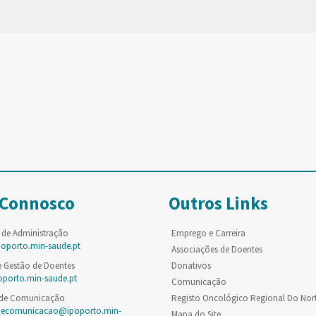
 Connosco
Outros Links
 de Administração
Emprego e Carreira
poporto.min-saude.pt
Associações de Doentes
e Gestão de Doentes
Donativos
oporto.min-saude.pt
Comunicação
 de Comunicação
Registo Oncológico Regional Do Nor
decomunicacao@ipoporto.min-
Mapa do Site