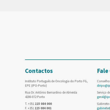
Contactos
Fale
Instituto Português de Oncologia do Porto FG,
Conselho
EPE (IPO-Porto)
diripo@i
Rua Dr. António Bernardino de Almeida
Serviço d
4200-072 Porto
geral@ip
T. +351
225 084 000
Gabinete
F. +351
225 084 001
gabinete