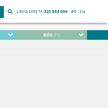
LINHA DIRETA
225 084 000
PT
EN
NÓS
IPO