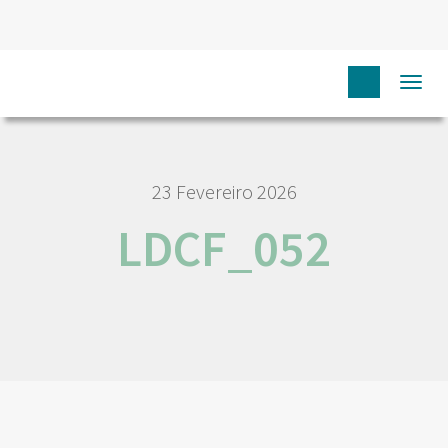
HOME
NÓS IPO
EMPREGO E CARREIRA
LDCF_052
Togg
navi
23 Fevereiro 2026
LDCF_052