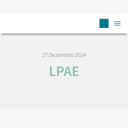
HOME
NÓS IPO
EMPREGO E CARREIRA
LPAE
Togg
navi
27 Dezembro 2024
LPAE