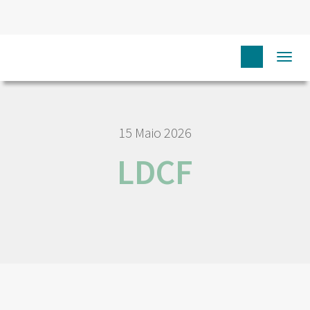
HOME
NÓS IPO
EMPREGO E CARREIRA
LDCF
Togg
navi
15 Maio 2026
LDCF