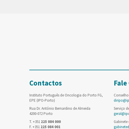
Contactos
Fale
Instituto Português de Oncologia do Porto FG,
Conselho
EPE (IPO-Porto)
diripo@i
Rua Dr. António Bernardino de Almeida
Serviço d
4200-072 Porto
geral@ip
T. +351
225 084 000
Gabinete
F. +351
225 084 001
gabinete