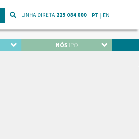
LINHA DIRETA
225 084 000
PT
EN
NÓS
IPO