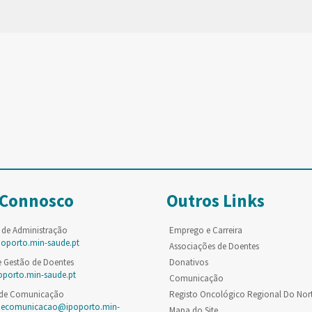
 Connosco
Outros Links
 de Administração
Emprego e Carreira
poporto.min-saude.pt
Associações de Doentes
e Gestão de Doentes
Donativos
oporto.min-saude.pt
Comunicação
 de Comunicação
Registo Oncológico Regional Do Nor
decomunicacao@ipoporto.min-
Mapa do Site