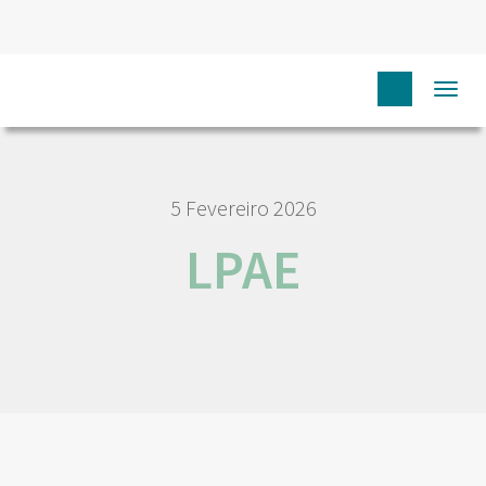
HOME
NÓS IPO
EMPREGO E CARREIRA
LPAE
Togg
navi
5 Fevereiro 2026
LPAE