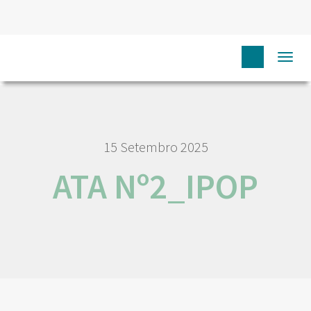
HOME
NÓS IPO
EMPREGO E CARREIRA
ATA
Togg
Nº2_IPOP
navi
15 Setembro 2025
ATA Nº2_IPOP