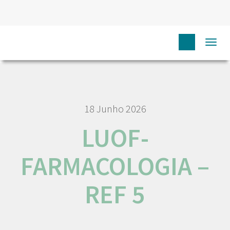
HOME
NÓS IPO
EMPREGO E CARREIRA
LUOF-
Togg
FARMACOLOGIA – REF 5
navi
18 Junho 2026
LUOF-
FARMACOLOGIA –
REF 5