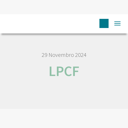
HOME
NÓS IPO
EMPREGO E CARREIRA
LPCF
Togg
navi
29 Novembro 2024
LPCF