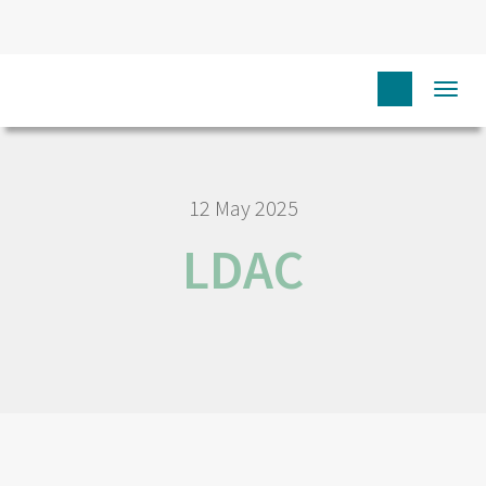
HOME
LDAC
Togg
navi
12 May 2025
LDAC