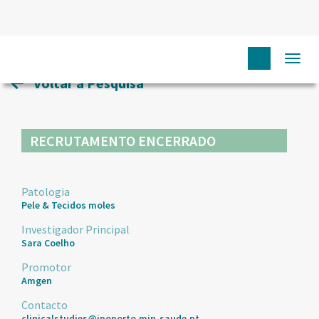
HOME
ENSAIOS CLÍNICOS
15
Togg
navi
Voltar à Pesquisa
RECRUTAMENTO ENCERRADO
Patologia
Pele & Tecidos moles
Investigador Principal
Sara Coelho
Promotor
Amgen
Contacto
clinicalstudies@ipoporto.min-saude.pt