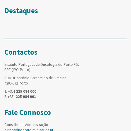
Destaques
Contactos
Instituto Português de Oncologia do Porto FG,
EPE (IPO-Porto)
Rua Dr. António Bernardino de Almeida
4200-072 Porto
T. +351
225 084 000
F. +351
225 084 001
Fale Connosco
Conselho de Administração
diripo@ipoporto.min-saude.pt