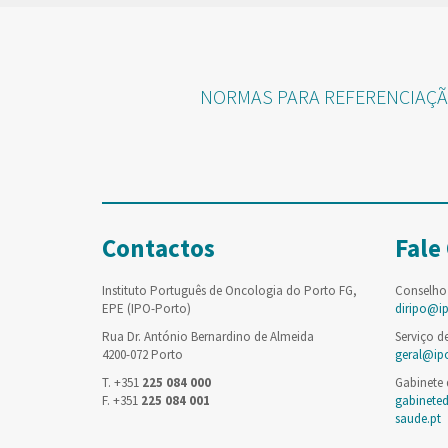
NORMAS PARA REFERENCIAÇÃO
Contactos
Fale
Instituto Português de Oncologia do Porto FG,
Conselho
EPE (IPO-Porto)
diripo@i
Rua Dr. António Bernardino de Almeida
Serviço d
4200-072 Porto
geral@ip
T. +351
225 084 000
Gabinete
F. +351
225 084 001
gabinete
saude.pt