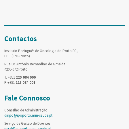
Contactos
Instituto Português de Oncologia do Porto FG,
EPE (IPO-Porto)
Rua Dr. António Bernardino de Almeida
4200-072 Porto
T. +351
225 084 000
F. +351
225 084 001
Fale Connosco
Conselho de Administração
diripo@ipoporto.min-saude.pt
Serviço de Gestão de Doentes
geral@ipoporto.min-saude.pt