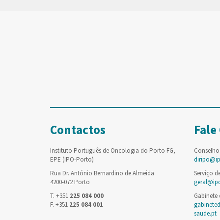
Contactos
Fale
Instituto Português de Oncologia do Porto FG,
Conselho
EPE (IPO-Porto)
diripo@i
Rua Dr. António Bernardino de Almeida
Serviço d
4200-072 Porto
geral@ip
T. +351
225 084 000
Gabinete
F. +351
225 084 001
gabinete
saude.pt