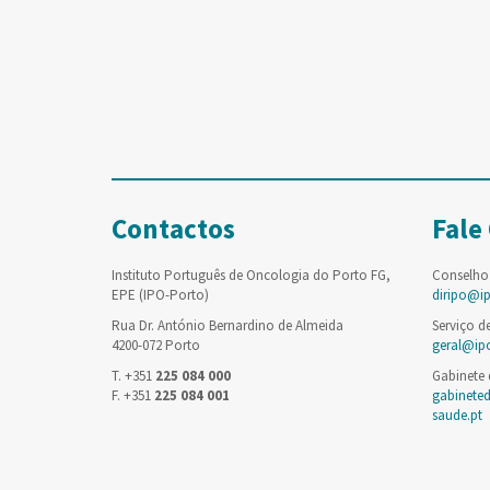
Contactos
Fale
Instituto Português de Oncologia do Porto FG,
Conselho
EPE (IPO-Porto)
diripo@i
Rua Dr. António Bernardino de Almeida
Serviço d
4200-072 Porto
geral@ip
T. +351
225 084 000
Gabinete
F. +351
225 084 001
gabinete
saude.pt