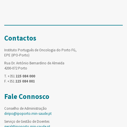
Contactos
Instituto Português de Oncologia do Porto FG,
EPE (IPO-Porto)
Rua Dr. António Bernardino de Almeida
4200-072 Porto
T. +351
225 084 000
F. +351
225 084 001
Fale Connosco
Conselho de Administração
diripo@ipoporto.min-saude.pt
Serviço de Gestão de Doentes
geral@ipoporto.min-saude.pt