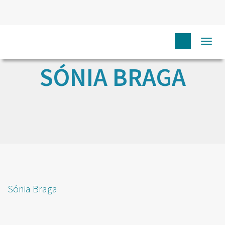
Togg
navi
SÓNIA BRAGA
Sónia Braga