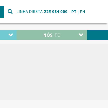
LINHA DIRETA
225 084 000
PT
EN
NÓS
IPO