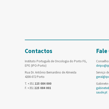
Contactos
Fale
Instituto Português de Oncologia do Porto FG,
Conselho
EPE (IPO-Porto)
diripo@i
Rua Dr. António Bernardino de Almeida
Serviço d
4200-072 Porto
geral@ip
T. +351
225 084 000
Gabinete
F. +351
225 084 001
gabinete
saude.pt