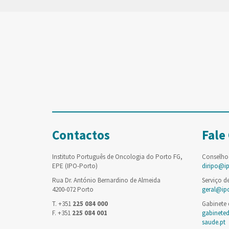
Contactos
Fale
Instituto Português de Oncologia do Porto FG,
Conselho
EPE (IPO-Porto)
diripo@i
Rua Dr. António Bernardino de Almeida
Serviço d
4200-072 Porto
geral@ip
T. +351
225 084 000
Gabinete
F. +351
225 084 001
gabinete
saude.pt