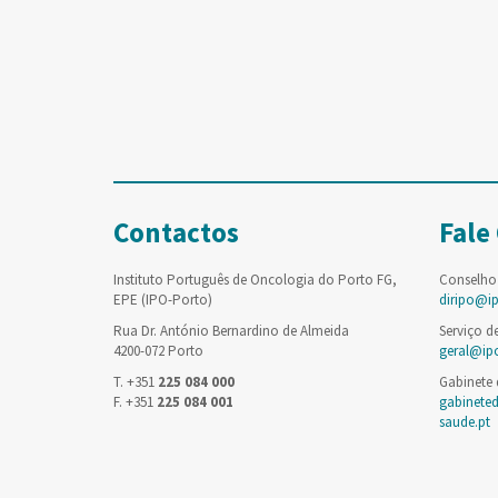
Contactos
Fale
Instituto Português de Oncologia do Porto FG,
Conselho
EPE (IPO-Porto)
diripo@i
Rua Dr. António Bernardino de Almeida
Serviço d
4200-072 Porto
geral@ip
T. +351
225 084 000
Gabinete
F. +351
225 084 001
gabinete
saude.pt