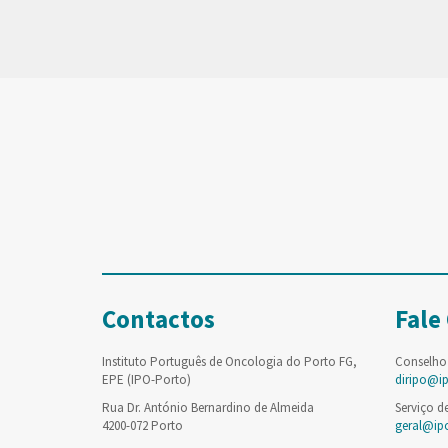
Contactos
Fale
Instituto Português de Oncologia do Porto FG,
Conselho
EPE (IPO-Porto)
diripo@i
Rua Dr. António Bernardino de Almeida
Serviço d
4200-072 Porto
geral@ip