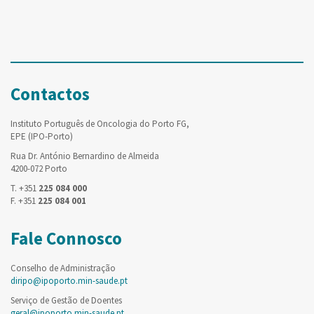
Contactos
Instituto Português de Oncologia do Porto FG,
EPE (IPO-Porto)
Rua Dr. António Bernardino de Almeida
4200-072 Porto
T. +351
225 084 000
F. +351
225 084 001
Fale Connosco
Conselho de Administração
diripo@ipoporto.min-saude.pt
Serviço de Gestão de Doentes
geral@ipoporto.min-saude.pt