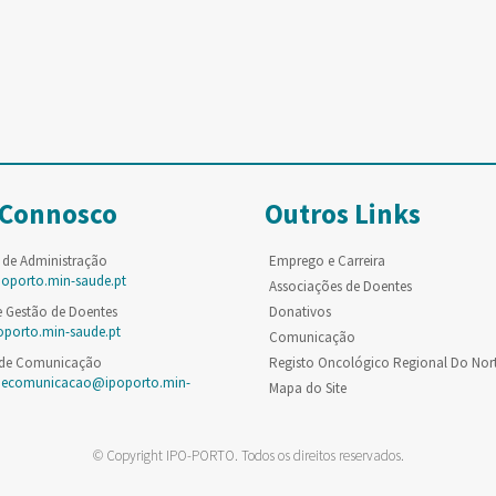
 Connosco
Outros Links
 de Administração
Emprego e Carreira
poporto.min-saude.pt
Associações de Doentes
e Gestão de Doentes
Donativos
oporto.min-saude.pt
Comunicação
 de Comunicação
Registo Oncológico Regional Do Nor
decomunicacao@ipoporto.min-
Mapa do Site
© Copyright IPO-PORTO. Todos os direitos reservados.