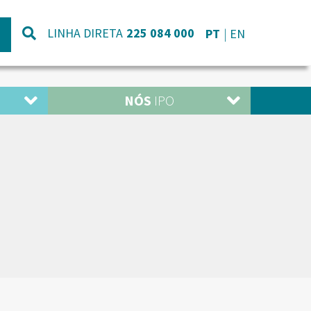
LINHA DIRETA
225 084 000
PT
EN
NÓS
IPO