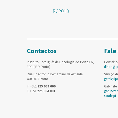
RC2010
Contactos
Fale
Instituto Português de Oncologia do Porto FG,
Conselho
EPE (IPO-Porto)
diripo@i
Rua Dr. António Bernardino de Almeida
Serviço d
4200-072 Porto
geral@ip
T. +351
225 084 000
Gabinete
F. +351
225 084 001
gabinete
saude.pt