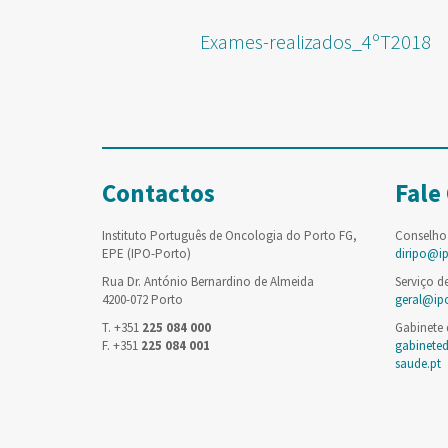
Exames-realizados_4ºT2018
Contactos
Fale
Instituto Português de Oncologia do Porto FG,
Conselho
EPE (IPO-Porto)
diripo@i
Rua Dr. António Bernardino de Almeida
Serviço d
4200-072 Porto
geral@ip
T. +351
225 084 000
Gabinete
F. +351
225 084 001
gabinete
saude.pt