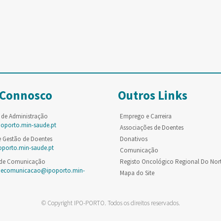
 Connosco
Outros Links
 de Administração
Emprego e Carreira
poporto.min-saude.pt
Associações de Doentes
e Gestão de Doentes
Donativos
oporto.min-saude.pt
Comunicação
 de Comunicação
Registo Oncológico Regional Do Nor
decomunicacao@ipoporto.min-
Mapa do Site
© Copyright IPO-PORTO. Todos os direitos reservados.