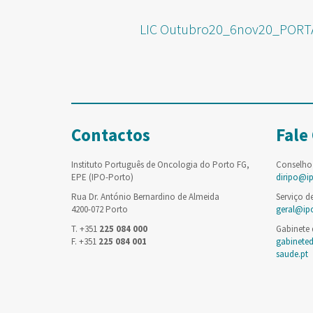
LIC Outubro20_6nov20_PORT
Contactos
Fale
Instituto Português de Oncologia do Porto FG,
Conselho
EPE (IPO-Porto)
diripo@i
Rua Dr. António Bernardino de Almeida
Serviço d
4200-072 Porto
geral@ip
T. +351
225 084 000
Gabinete
F. +351
225 084 001
gabinete
saude.pt