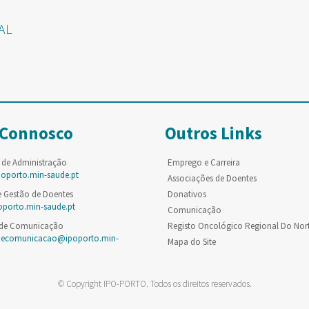
AL
 Connosco
Outros Links
 de Administração
Emprego e Carreira
poporto.min-saude.pt
Associações de Doentes
e Gestão de Doentes
Donativos
oporto.min-saude.pt
Comunicação
 de Comunicação
Registo Oncológico Regional Do Nor
decomunicacao@ipoporto.min-
Mapa do Site
© Copyright IPO-PORTO. Todos os direitos reservados.