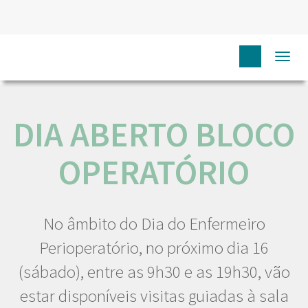
HOME
NÓS IPO
COMUNICAÇÃO
EVENTOS
DIA
Togg
ABERTO BLOCO OPERATÓRIO
navi
DIA ABERTO BLOCO
OPERATÓRIO
No âmbito do Dia do Enfermeiro
Perioperatório, no próximo dia 16
(sábado), entre as 9h30 e as 19h30, vão
estar disponíveis visitas guiadas à sala