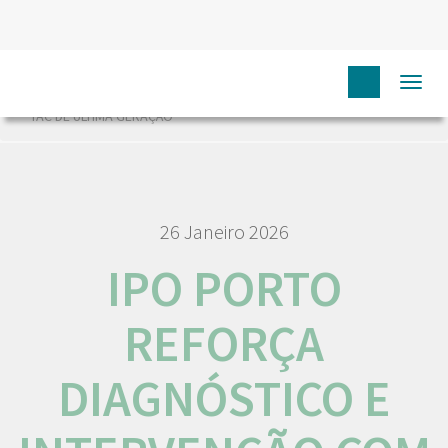
HOME
NÓS IPO
COMUNICAÇÃO
NOTÍCIAS
Togg
IPO PORTO REFORÇA DIAGNÓSTICO E INTERVENÇÃO COM NOVO
navi
TAC DE ÚLTIMA GERAÇÃO
26 Janeiro 2026
IPO PORTO
REFORÇA
DIAGNÓSTICO E